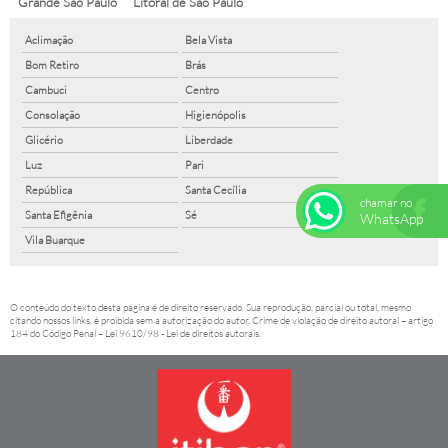
Grande São Paulo
Litoral de São Paulo
Aclimação
Bela Vista
Bom Retiro
Brás
Cambuci
Centro
Consolação
Higienópolis
Glicério
Liberdade
Luz
Pari
República
Santa Cecília
chamar no
Santa Efigênia
Sé
WhatsApp
Vila Buarque
O conteúdo do texto desta página é de direito reservado. Sua reprodução, parcial ou total, mesmo
citando nossos links, é proibida sem a autorização do autor. Crime de violação de direito autoral – artigo
184 do Código Penal –
Lei 9610/98 - Lei de direitos autorais
.