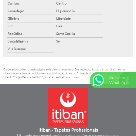
Cambuci
Centro
Consolação
Higienópolis
Glicério
Liberdade
Luz
Pari
República
Santa Cecília
Santa Efigênia
Sé
Vila Buarque
O conteúdo do texto desta página é de direito reservado. Sua reprodução, parcial ou total, mesmo
citando nossos links, é proibida sem a autorização do autor. Crime de violação de direito autoral – artigo
chamar no
184 do Código Penal –
Lei 9610/98 - Lei de direitos autorais
.
WhatsApp
Itiban - Tapetes Profissionais
Utilizada para manutenção do piso, conforto e segurança dos