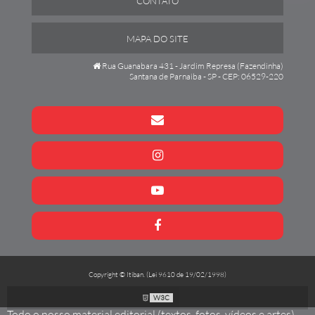
CONTATO
MAPA DO SITE
Rua Guanabara 431 - Jardim Represa (Fazendinha)
Santana de Parnaiba - SP - CEP: 06529-220
Copyright © Itiban. (Lei 9610 de 19/02/1998)
W3C
Todo o nosso material editorial (textos, fotos, vídeos e artes)