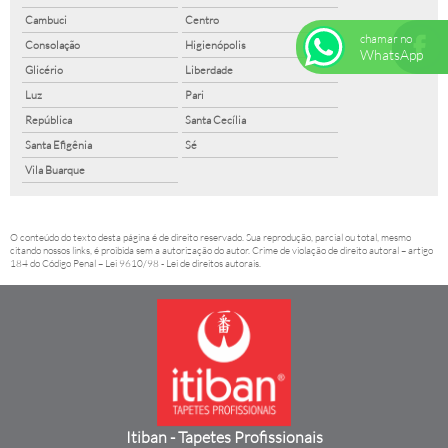
Cambuci
Centro
chamar no
Consolação
Higienópolis
WhatsApp
Glicério
Liberdade
Luz
Pari
República
Santa Cecília
Santa Efigênia
Sé
Vila Buarque
O conteúdo do texto desta página é de direito reservado. Sua reprodução, parcial ou total, mesmo
citando nossos links, é proibida sem a autorização do autor. Crime de violação de direito autoral – artigo
184 do Código Penal –
Lei 9610/98 - Lei de direitos autorais
.
Itiban - Tapetes Profissionais