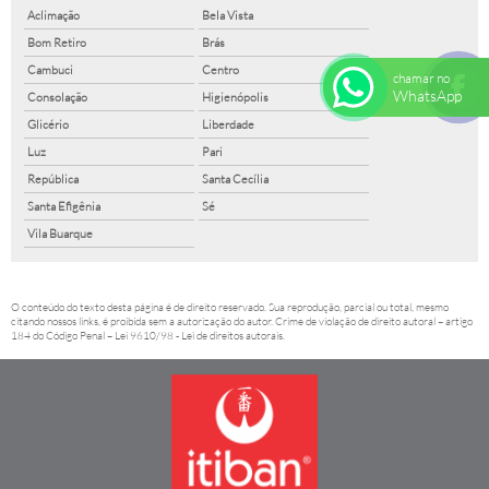
Aclimação
Bela Vista
Bom Retiro
Brás
Cambuci
Centro
chamar no
WhatsApp
Consolação
Higienópolis
Glicério
Liberdade
Luz
Pari
República
Santa Cecília
Santa Efigênia
Sé
Vila Buarque
O conteúdo do texto desta página é de direito reservado. Sua reprodução, parcial ou total, mesmo
citando nossos links, é proibida sem a autorização do autor. Crime de violação de direito autoral – artigo
184 do Código Penal –
Lei 9610/98 - Lei de direitos autorais
.