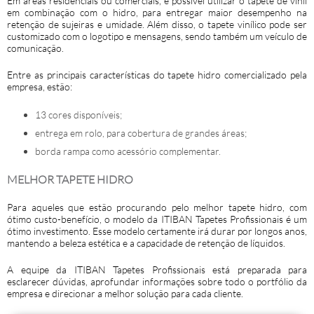
Em áreas residenciais ou comerciais, é possível utilizar o tapete de vinil
em combinação com o hidro, para entregar maior desempenho na
retenção de sujeiras e umidade. Além disso, o tapete vinílico pode ser
customizado com o logotipo e mensagens, sendo também um veículo de
comunicação.
Entre as principais características do
tapete hidro
comercializado pela
empresa, estão:
13 cores disponíveis;
entrega em rolo, para cobertura de grandes áreas;
borda rampa como acessório complementar.
MELHOR TAPETE HIDRO
Para aqueles que estão procurando pelo melhor
tapete hidro
, com
ótimo custo-benefício, o modelo da ITIBAN Tapetes Profissionais é um
ótimo investimento. Esse modelo certamente irá durar por longos anos,
mantendo a beleza estética e a capacidade de retenção de líquidos.
A equipe da ITIBAN Tapetes Profissionais está preparada para
esclarecer dúvidas, aprofundar informações sobre todo o portfólio da
empresa e direcionar a melhor solução para cada cliente.